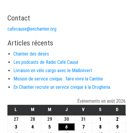
Contact
cafecause@enchantier.org
Articles récents
Chantier des désirs
Les podcasts de Radio Café Causé
Livraison en vélo cargo avec le Maillonvert
Mission de service civique : faire vivre la Cantine
En Chantier recrute un service civique à la Drogheria
Évènements en août 2026
L
M
M
J
V
S
D
27
28
29
30
31
1
2
3
4
5
6
7
8
9