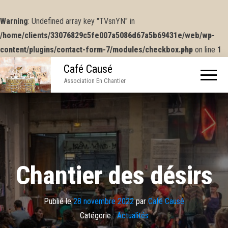
Warning
: Undefined array key "TVsnYN" in
/home/clients/33076829c5fe007a5086d67a5b69431e/web/wp-
content/plugins/contact-form-7/modules/checkbox.php
on line
1
Café Causé
Association En Chantier
Chantier des désirs
Publié le
28 novembre 2022
par
Café Causé
Catégorie :
Actualités