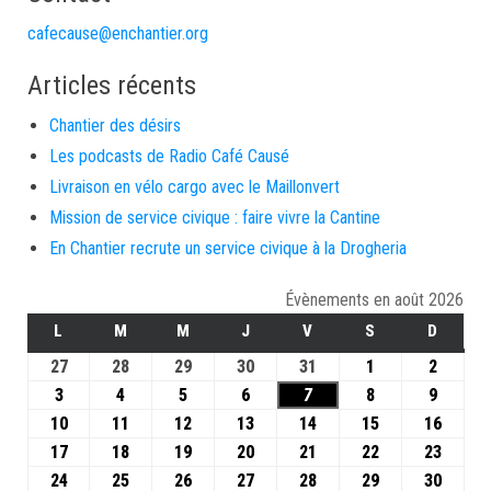
cafecause@enchantier.org
Articles récents
Chantier des désirs
Les podcasts de Radio Café Causé
Livraison en vélo cargo avec le Maillonvert
Mission de service civique : faire vivre la Cantine
En Chantier recrute un service civique à la Drogheria
Évènements en août 2026
L
M
M
J
V
S
D
27
28
29
30
31
1
2
3
4
5
6
7
8
9
10
11
12
13
14
15
16
17
18
19
20
21
22
23
24
25
26
27
28
29
30